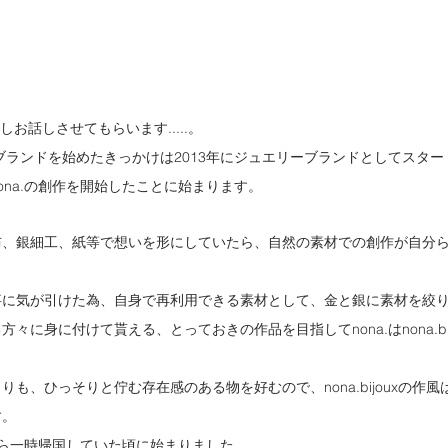
て、少しお話しさせてもらいます.....。
ouxのブランドを始めたきっかけは2013年にジュエリーブランドとしてスター
ona.の創作を開始したことに始まります。
布、銀細工、紙等で想いを形にしていたら、自然の素材での創作が自分
事に気が引けた為、自身で再利用できる素材として、金と銀に素材を絞
々に身に付けて貰える、とっておきの作品を目指してnona.はnona.bi
も、ひっそりと佇む存在感のある物を好むので、nona.bijouxの作
す。
スから一時帰国していた頃に始まりました。