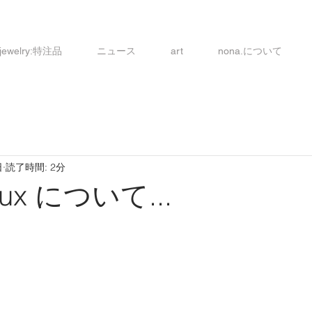
 jewelry:特注品
ニュース
art
nona.について
日
読了時間: 2分
joux について...