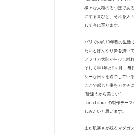
様々な人種のるつぼであ
にする喜びと、それを人々と
して今に至ります。
パリでの約10年程の生活
たいとぼんやり夢を描い
アフリカ大陸から少し離
そして早1年と9ヶ月..
シーな日々を過ごしてい
ここで感じた事をカタチに残
”皆違うから美しい”　
nona.bijoux の
しみたいと思います。
まだ肌寒さが残るマダガ