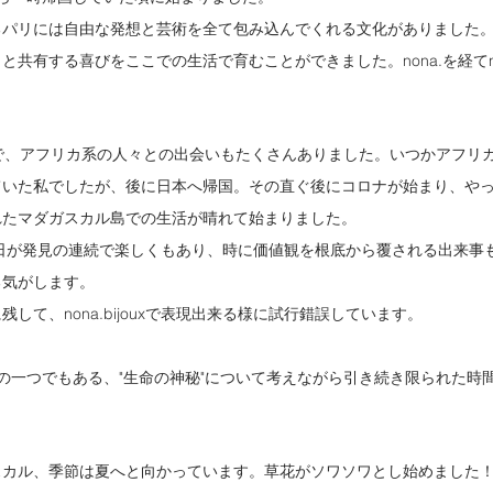
るパリには自由な発想と芸術を全て包み込んでくれる文化がありました
共有する喜びをここでの生活で育むことができました。nona.を経てnona.
で、アフリカ系の人々との出会いもたくさんありました。いつかアフリ
ていた私でしたが、後に日本へ帰国。その直ぐ後にコロナが始まり、や
れたマダガスカル島での生活が晴れて始まりました。
..毎日が発見の連続で楽しくもあり、時に価値観を根底から覆される出来
る気がします。
して、nona.bijouxで表現出来る様に試行錯誤しています。
製作テーマの一つでもある、"生命の神秘"について考えながら引き続き限られた
スカル、季節は夏へと向かっています。草花がソワソワとし始めました