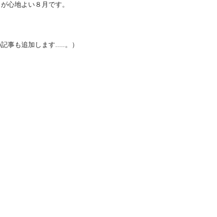
りが心地よい８月です。
事も追加します.....。）